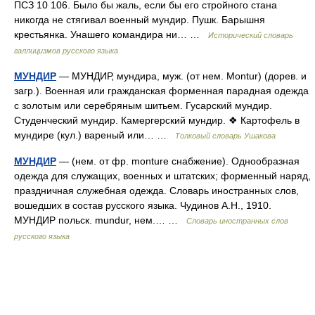
ПСЗ 10 106. Было бы жаль, если бы его стройного стана
никогда не стягивал военный мундир. Пушк. Барышня
крестьянка. Унашего командира ни… …
Исторический словарь
галлицизмов русского языка
МУНДИР
— МУНДИР, мундира, муж. (от нем. Montur) (дорев. и
загр.). Военная или гражданская форменная парадная одежда
с золотым или серебряным шитьем. Гусарский мундир.
Студенческий мундир. Камергерский мундир. ❖ Картофель в
мундире (кул.) вареный или… …
Толковый словарь Ушакова
МУНДИР
— (нем. от фр. monture снабжение). Однообразная
одежда для служащих, военных и штатских; форменный наряд,
праздничная служебная одежда. Словарь иностранных слов,
вошедших в состав русского языка. Чудинов А.Н., 1910.
МУНДИР польск. mundur, нем.… …
Словарь иностранных слов
русского языка