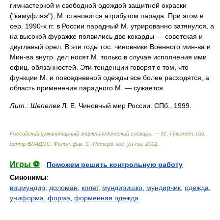
гимнастеркой и свободной одеждой защитной окраски
("камуфляж"); М. становится атрибутом парада. При этом в
сер. 1990-х гг. в России парадный М. утрированно затянулся, а
на высокой фуражке появились две кокарды — советская и
двуглавый орел. В эти годы гос. чиновники Военного мин-ва и
Мин-ва внутр. дел носят М. только в случае исполнения ими
офиц. обязанностей. Эти тенденции говорят о том, что
функции М. и повседневной одежды все более расходятся, а
область применения парадного М. — сужается.
Лит.:
Шепелев
Л. Е. Чиновный мир России. СПб., 1999.
Российский гуманитарный энциклопедический словарь. — М.: Гуманит. изд.
центр ВЛАДОС: Филол. фак. С.-Петерб. гос. ун-та
.
2002
.
Игры ⚽
Поможем решить контрольную работу
Синонимы
:
вицмундир
,
доломан
,
колет
,
мундиришко
,
мундирчик
,
одежда
,
униформа
,
форма
,
форменная одежда