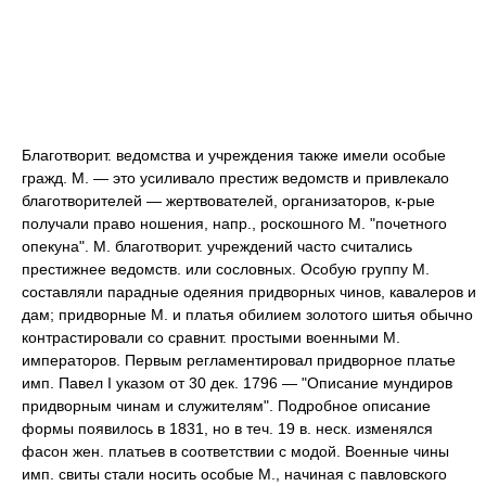
Благотворит. ведомства и учреждения также имели особые
гражд. М. — это усиливало престиж ведомств и привлекало
благотворителей — жертвователей, организаторов, к-рые
получали право ношения, напр., роскошного М. "почетного
опекуна". М. благотворит. учреждений часто считались
престижнее ведомств. или сословных. Особую группу М.
составляли парадные одеяния придворных чинов, кавалеров и
дам; придворные М. и платья обилием золотого шитья обычно
контрастировали со сравнит. простыми военными М.
императоров. Первым регламентировал придворное платье
имп. Павел I указом от 30 дек. 1796 — "Описание мундиров
придворным чинам и служителям". Подробное описание
формы появилось в 1831, но в теч. 19 в. неск. изменялся
фасон жен. платьев в соответствии с модой. Военные чины
имп. свиты стали носить особые М., начиная с павловского