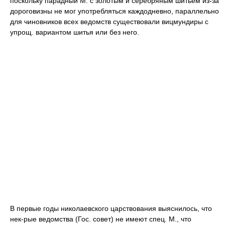
поскольку парадный М. с золотым и серебряным шитьем из-за
дороговизны не мог употребляться каждодневно, параллельно
для чиновников всех ведомств существовали вицмундиры с
упрощ. вариантом шитья или без него.
В первые годы николаевского царствования выяснилось, что
нек-рые ведомства (Гос. совет) не имеют спец. М., что