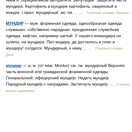
чьём н. официальном авторитете, репутации. Защитить честь
мундира. Картофель в мундире картофель, сваренный в
кожуре. | прил. мундирный, ая, ое.… …
Толковый словарь Ожегова
МУНДИР
— муж. форменая одежда, однообразная одежда
служаших; собственно парадная, праздничная служебная
одежда, кафтан, например шитый. У нашего командира ни
шляпы, ни мундира. Пил мадеру, да досталось и спин и
мундеру! солдатск. Мундирный, к нему… …
Толковый словарь
Даля
мундир
— а; м. (от нем. Montur) см. тж. мундирный Верхняя
часть военной или гражданской форменной одежды.
Генеральский, офицерский мунди/р. Надеть мунди/р.
Парадный мунди/р с наградами. Застегнуть мунди/р …
Словарь
многих выражений