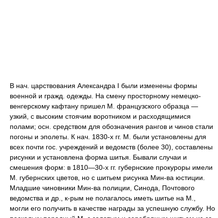
В нач. царствования Александра I были изменены формы
военной и гражд. одежды. На смену просторному немецко-
венгерскому кафтану пришел М. французского образца —
узкий, с высоким стоячим воротником и расходящимися
полами; осн. средством для обозначения рангов и чинов стали
погоны и эполеты. К нач. 1830-х гг. М. были установлены для
всех почти гос. учреждений и ведомств (более 30), составлены
рисунки и установлена форма шитья. Бывали случаи и
смешения форм: в 1810—30-х гг. губернские прокуроры имели
М. губернских цветов, но с шитьем рисунка Мин-ва юстиции.
Младшие чиновники Мин-ва полиции, Синода, Почтового
ведомства и др., к-рым не полагалось иметь шитье на М.,
могли его получить в качестве награды за успешную службу. Но