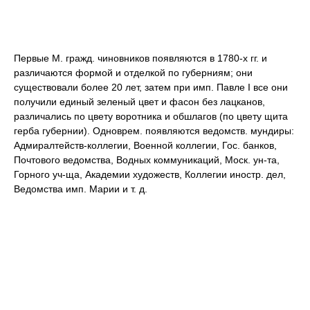
Первые М. гражд. чиновников появляются в 1780-х гг. и
различаются формой и отделкой по губерниям; они
существовали более 20 лет, затем при имп. Павле I все они
получили единый зеленый цвет и фасон без лацканов,
различались по цвету воротника и обшлагов (по цвету щита
герба губернии). Одноврем. появляются ведомств. мундиры:
Адмиралтейств-коллегии, Военной коллегии, Гос. банков,
Почтового ведомства, Водных коммуникаций, Моск. ун-та,
Горного уч-ща, Академии художеств, Коллегии иностр. дел,
Ведомства имп. Марии и т. д.