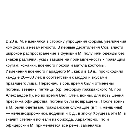
В 20 в. М. изменялся в сторону упрощения формы, увеличения
комфорта и незаметности. В первые десятилетия Сов. власти
широкое распространение в функции М. получили одежды без
знаков различия, указывавшие на принадлежность к правящим
кругам: кожанки, военного покроя и мат-ла костюмы.
Изменения военного парадного М., как и в 19 в., происходили
каждые 20—30 лет, в соответствии с модой и вкусами
правящего лица. Первонач. в сов. время были отменены
погоны, введены петлицы (ср. реформу гражданского М. при
Александре II), но во время Вел. Отеч. войны, для повышения
престижа офицерства, погоны были возвращены. После войны
в М. были одеты мн. гражданские служащие (в т. ч. женщины)
— железнодорожники, водники и т. д., в эпоху Хрущева эти М. в
значит. степени исчезли из обихода. Характерно, что и
офицерский М. применяется все реже, заменяясь