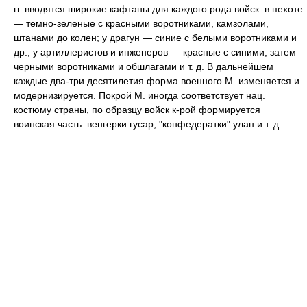
гг. вводятся широкие кафтаны для каждого рода войск: в пехоте
— темно-зеленые с красными воротниками, камзолами,
штанами до колен; у драгун — синие с белыми воротниками и
др.; у артиллеристов и инженеров — красные с синими, затем
черными воротниками и обшлагами и т. д. В дальнейшем
каждые два-три десятилетия форма военного М. изменяется и
модернизируется. Покрой М. иногда соответствует нац.
костюму страны, по образцу войск к-рой формируется
воинская часть: венгерки гусар, "конфедератки" улан и т. д.