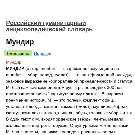
Российский гуманитарный
энциклопедический словарь
Мундир
Толкование
Перевод
Мундир
МУНДИ́Р
(от фр. monture — снаряжение, амуниция и лат.
mundus — убор, наряд, туалет) — гл. эл-т форменной одежды,
знаковое выражение корпоративной принадлежности и статуса.
М. был важным компонентом рус. к-ры последних 300 лет,
противопоставляясь "партикулярному платью". В широком
понимании историч. М. — это полный комплект офиц.
установл. одежды: кафтан, камзол (жилет), мундирный фрак,
сюртук, комплект штанов, шинель, обувь, головные уборы и т. д.
В один текст с М. входят орденские звезды, ленты, медали,
жалованные портреты, оружие. Структурными компонентами
М. явл. эполеты, нашивки с определ. расположением и