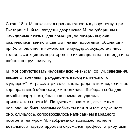
С кон. 18 в. М. показывал принадлежность к дворянству: при
Екатерине II были введены дворянские М. по губерниям и
"мундирные платья" для помещиц по губерниям; они
различались тканью и цветом платья, воротника, обшлагов и
пр. Установления и изменения в мундирах осуществлялись
только с санкции императоров, по их инициативе, а иногда и по
собственноруч. рисунку.
М. мог сопутствовать человеку всю жизнь: М. ср. уч. заведения,
высшего, военный, гражданский, выход на пенсию "с
мундиром". М. рассматривался как награда; в нем видели знак
корпоративной общности; им гордились. Выбирая себе для
службы гвард. полк, большое внимание уделяли
привлекательности М. Получение нового М., связ. с ним
назначение были важным событием в жизни гос. служащего;
оно, случалось, сопровождалось написанием парадного
портрета, на к-ром М. изображался возможно полно и
детально, а портретируемый окружался професс. атрибутами.