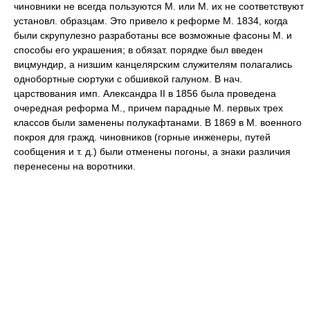
чиновники не всегда пользуются М. или М. их не соответствуют
установл. образцам. Это привело к реформе М. 1834, когда
были скрупулезно разработаны все возможные фасоны М. и
способы его украшения; в обязат. порядке был введен
вицмундир, а низшим канцелярским служителям полагались
однобортные сюртуки с обшивкой галуном. В нач.
царствования имп. Александра II в 1856 была проведена
очередная реформа М., причем парадные М. первых трех
классов были заменены полукафтанами. В 1869 в М. военного
покроя для гражд. чиновников (горные инженеры, путей
сообщения и т. д.) были отменены погоны, а знаки различия
перенесены на воротники.