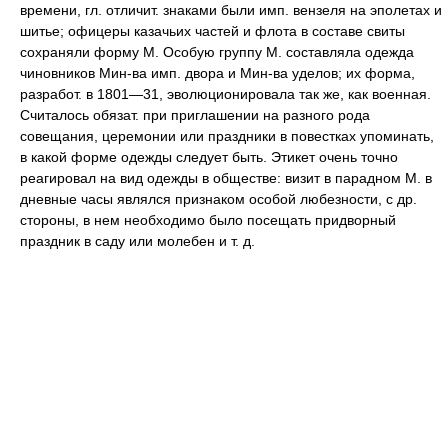
времени, гл. отличит. знаками были имп. вензеля на эполетах и
шитье; офицеры казачьих частей и флота в составе свиты
сохраняли форму М. Особую группу М. составляла одежда
чиновников Мин-ва имп. двора и Мин-ва уделов; их форма,
разработ. в 1801—31, эволюционировала так же, как военная.
Считалось обязат. при приглашении на разного рода
совещания, церемонии или праздники в повестках упоминать,
в какой форме одежды следует быть. Этикет очень точно
реагировал на вид одежды в обществе: визит в парадном М. в
дневные часы являлся признаком особой любезности, с др.
стороны, в нем необходимо было посещать придворный
праздник в саду или молебен и т. д.